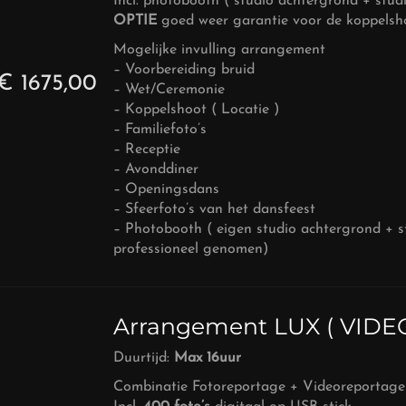
Incl. photobooth ( studio achtergrond + studi
OPTIE
goed weer garantie voor de koppelsho
Mogelijke invulling arrangement
– Voorbereiding bruid
€ 1675,00
– Wet/Ceremonie
– Koppelshoot ( Locatie )
– Familiefoto’s
– Receptie
– Avonddiner
– Openingsdans
– Sfeerfoto’s van het dansfeest
– Photobooth ( eigen studio achtergrond + s
professioneel genomen)
Arrangement LUX ( VID
Duurtijd:
Max 16uur
Combinatie Fotoreportage + Videoreportage 