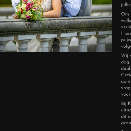
julli
Om j
welk
vern
Hier
prij
volg
Wij 
dag.
dubb
Gezi
aant
vrag
voor
Bij 
uitn
dit 
graa