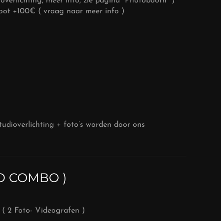
overlichting, meer info, zie pagina “Photobooth” )
ot +100€ ( vraag naar meer info )
tudioverlichting + foto’s worden door ons
EO COMBO )
( 2 Foto- Videografen )