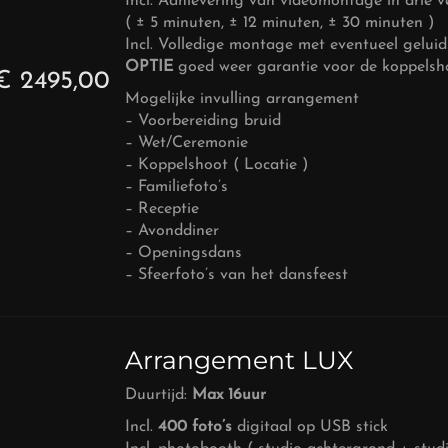
Incl. Aanlevering van videomontage in drie v
( ± 5 minuten, ± 12 minuten, ± 30 minuten )
Incl. Volledige montage met eventueel gelui
OPTIE
goed weer garantie voor de koppelsho
€ 2495,00
Mogelijke invulling arrangement
– Voorbereiding bruid
– Wet/Ceremonie
– Koppelshoot ( Locatie )
– Familiefoto’s
– Receptie
– Avonddiner
– Openingsdans
– Sfeerfoto’s van het dansfeest
Arrangement LUX
Duurtijd:
Max 16uur
Incl.
400 foto’s
digitaal op USB stick