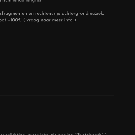
erschillende lengtes
dsfragmenten en rechtenvrije achtergrondmuziek.
ot +100€ ( vraag naar meer info )