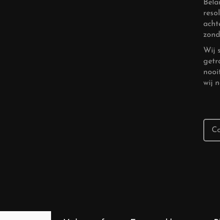
Bela
reso
acht
zond
Wij 
getr
nooi
wij 
Co