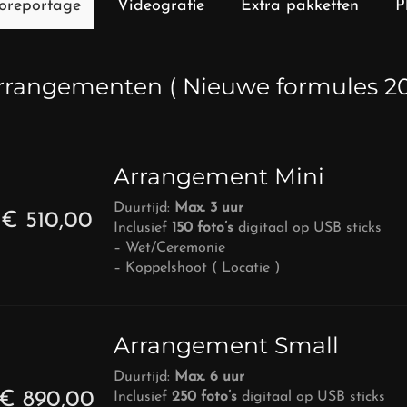
oreportage
Videografie
Extra pakketten
P
rrangementen ( Nieuwe formules 20
Arrangement Mini
Duurtijd:
Max. 3 uur
€ 510
,00
Inclusief
150 foto’s
digitaal op USB sticks
– Wet/Ceremonie
– Koppelshoot ( Locatie )
Arrangement Small
Duurtijd:
Max. 6 uur
€ 890,00
Inclusief
250 foto’s
digitaal op USB sticks