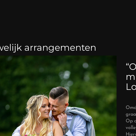
elijk arrangementen
“O
mi
Lo
Omda
graa
Op d
voll
Hier