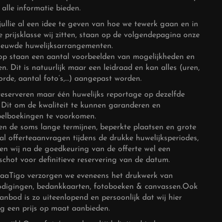
e alle informatie bieden.
ullie al een idee te geven van hoe we tewerk gaan en in
e prijsklasse wij zitten, staan op de volgendepagina onze
ieuwde huwelijksarrangementen.
op staan een aantal voorbeelden van mogelijkheden en
zen. Dit is natuurlijk maar een leidraad en kan alles (uren,
orde, aantal foto’s,…) aangepast worden.
reserveren maar één huwelijks reportage op dezelfde
 Dit om de kwaliteit te kunnen garanderen en
elboekingen te voorkomen.
en de soms lange termijnen, beperkte plaatsen en grote
al offerteaanvragen tijdens de drukke huwelijksperiodes,
en wij na de goedkeuring van de offerte wel een
schot voor definitieve reservering van de datum.
KaaTigo verzorgen we eveneens het drukwerk van
odigingen, bedankkaarten, fotoboeken & canvassen.Ook
aanbod is zo uiteenlopend en persoonlijk dat wij hier
g een prijs op maat aanbieden.