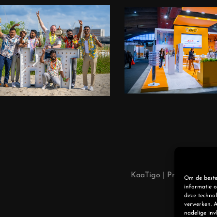
cast-Promovideo
Promotie vi
Eveneme
ermovies feesten
reportag
KaaTigo | Provincialewe
Om de beste 
informatie o
deze technol
verwerken. A
nadelige in