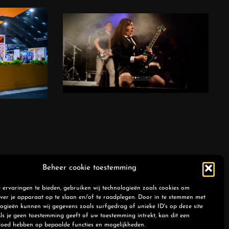
deo’s
Huwelijksreportages
nt
es
Muziek video
Beheer cookie toestemming
g 4, 2890 Sint-Amands |
+32(0)52 555 088
|
info@kaatigo.be
ervaringen te bieden, gebruiken wij technologieën zoals cookies om
ver je apparaat op te slaan en/of te raadplegen. Door in te stemmen met
©2026
Kaatigo
ogieën kunnen wij gegevens zoals surfgedrag of unieke ID's op deze site
ls je geen toestemming geeft of uw toestemming intrekt, kan dit een
vloed hebben op bepaalde functies en mogelijkheden.