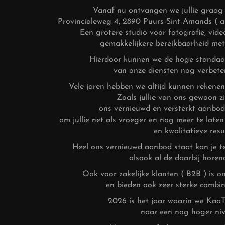
Vanaf nu ontvangen we jullie graag 
Provincialeweg 4, 2890 Puurs-Sint-Amands ( 
Een grotere studio voor fotografie, vid
gemakkelijkere bereikbaarheid met
Hierdoor kunnen we de hoge standaard
van onze diensten nog verbeter
Vele jaren hebben we altijd kunnen rekenen
Zoals jullie van ons gewoon zi
ons vernieuwd en versterkt aanbod,
om jullie net als vroeger en nog meer te late
en kwalitatieve resu
Heel ons vernieuwd aanbod staat kan je t
alsook al de daarbij horende
Ook voor zakelijke klanten ( B2B ) is 
en bieden ook zeer sterke combin
2026 is het jaar waarin we KaaT
naar een nog hoger nive