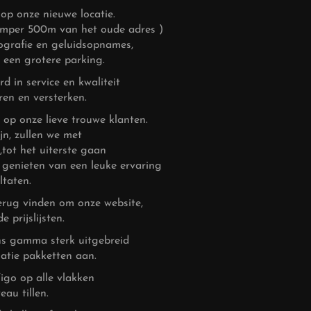
op onze nieuwe locatie.
amper 500m van het oude adres )
eografie en geluidsopnames,
 een grotere parking.
 in service en kwaliteit
en en versterken.
 op onze lieve trouwe klanten.
jn, zullen we met
tot het uiterste gaan
n genieten van een leuke ervaring
ltaten.
erug vinden om onze website,
 prijslijsten.
ons gamma sterk uitgebreid
atie pakketten aan.
igo op alle vlakken
au tillen.