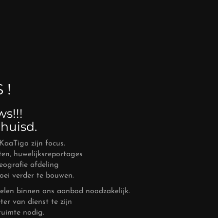
 !
s!!!
rhuisd.
KaaTigo zijn focus.
ten, huwelijksreportages
eografie afdeling
ei verder te bouwen.
 delen binnen ons aanbod noodzakelijk.
er van dienst te zijn
ruimte nodig.